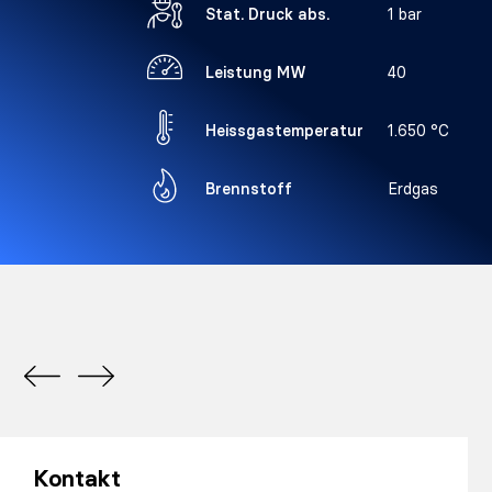
Stat. Druck abs.
1 bar
Leistung MW
40
Heissgastemperatur
1.650 °C
Brennstoff
Erdgas
Kontakt