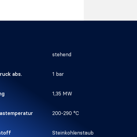
stehend
Druck abs.
1 bar
ng
1,35 MW
astemperatur
200-290 °C
toff
Steinkohlenstaub