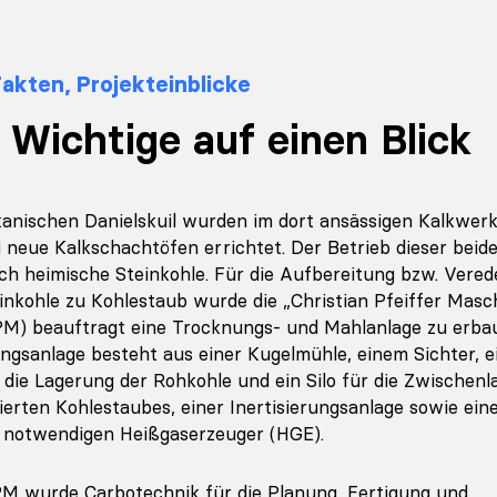
Fakten, Projekteinblicke
 Wichtige auf einen Blick
kanischen Danielskuil wurden im dort ansässigen Kalkwe
 neue Kalkschachtöfen errichtet. Der Betrieb dieser beid
rch heimische Steinkohle. Für die Aufbereitung bzw. Vere
inkohle zu Kohlestaub wurde die „Christian Pfeiffer Masc
) beauftragt eine Trocknungs- und Mahlanlage zu erbau
ngsanlage besteht aus einer Kugelmühle, einem Sichter, ei
ür die Lagerung der Rohkohle und ein Silo für die Zwischen
ierten Kohlestaubes, einer Inertisierungsanlage sowie ein
 notwendigen Heißgaserzeuger (HGE).
M wurde Carbotechnik für die Planung, Fertigung und