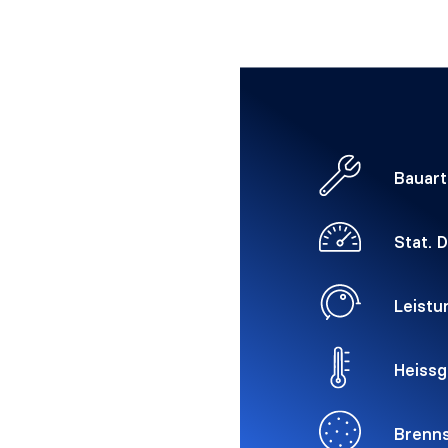
Bauart
Stat. 
Leistu
Heissg
Brenns