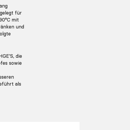
fang
gelegt für
90°C mit
ränken und
olgte
HGE’S, die
fes sowie
sseren
führt als