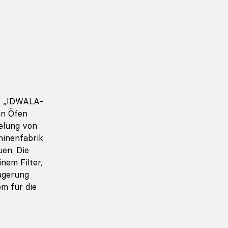
rk „IDWALA-
en Öfen
delung von
hinenfabrik
en. Die
nem Filter,
lagerung
em für die