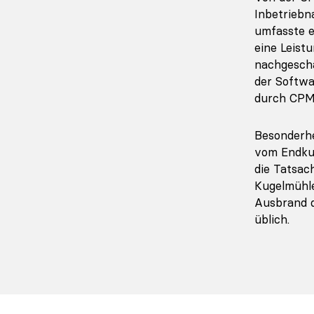
Inbetriebn
umfasste e
eine Leist
nachgesch
der Softwa
durch CPM 
Besonderhe
vom Endkun
die Tatsac
Kugelmühle
Ausbrand d
üblich.