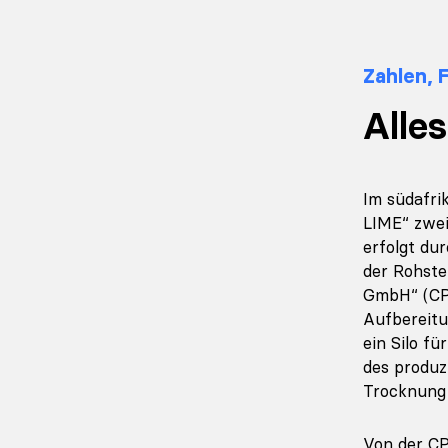
Zahlen, 
Alles
Im südafri
LIME“ zwei
erfolgt du
der Rohste
GmbH“ (CPM
Aufbereitu
ein Silo f
des produz
Trocknung
Von der CP